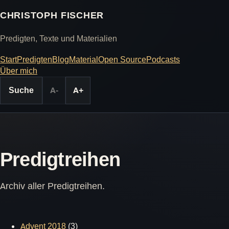
CHRISTOPH FISCHER
Predigten, Texte und Materialien
Start
Predigten
Blog
Material
Open Source
Podcasts
Über mich
Suche
A-
A+
Predigtreihen
Archiv aller Predigtreihen.
Advent 2018
(3)