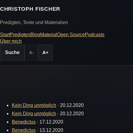
CHRISTOPH FISCHER
Predigten, Texte und Materialien
Start
Predigten
Blog
Material
Open Source
Podcasts
Über mich
Suche
A-
A+
Kein Ding unmöglich
·
20.12.2020
Kein Ding unmöglich
·
20.12.2020
Benedictus
·
17.12.2020
Benedictus
·
13.12.2020