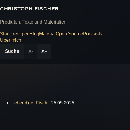
CHRISTOPH FISCHER
Predigten, Texte und Materialien
Start
Predigten
Blog
Material
Open Source
Podcasts
Über mich
Suche
A-
A+
Lebend'ger Fisch
·
25.05.2025