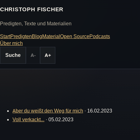
CHRISTOPH FISCHER
Predigten, Texte und Materialien
Start
Predigten
Blog
Material
Open Source
Podcasts
Über mich
Suche
A-
A+
Aber du weißt den Weg für mich
·
16.02.2023
Voll verkackt...
·
05.02.2023