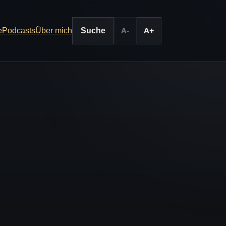
e
Podcasts
Über mich
Suche
A-
A+