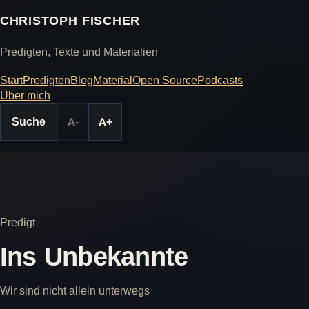
CHRISTOPH FISCHER
Predigten, Texte und Materialien
Start
Predigten
Blog
Material
Open Source
Podcasts
Über mich
Suche
A-
A+
Predigt
Ins Unbekannte
Wir sind nicht allein unterwegs