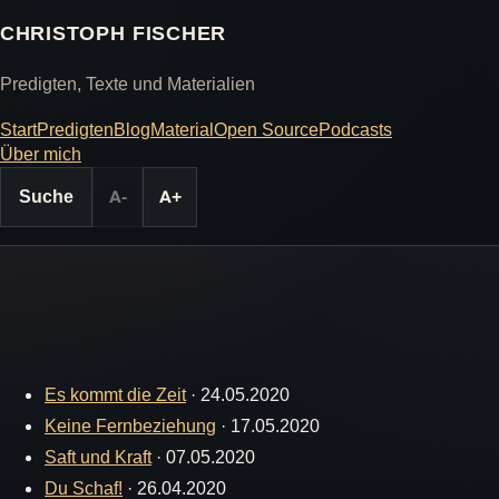
CHRISTOPH FISCHER
Predigten, Texte und Materialien
Start
Predigten
Blog
Material
Open Source
Podcasts
Über mich
Suche
A-
A+
Es kommt die Zeit
·
24.05.2020
Keine Fernbeziehung
·
17.05.2020
Saft und Kraft
·
07.05.2020
Du Schaf!
·
26.04.2020