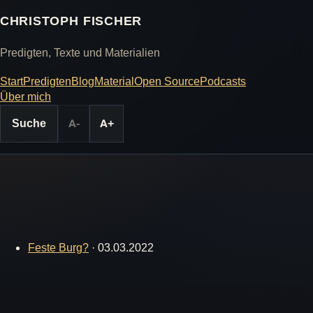
CHRISTOPH FISCHER
Predigten, Texte und Materialien
Start
Predigten
Blog
Material
Open Source
Podcasts
Über mich
Suche
A-
A+
Feste Burg?
·
03.03.2022