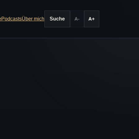
e
Podcasts
Über mich
Suche
A-
A+