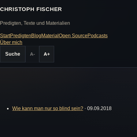
CHRISTOPH FISCHER
Predigten, Texte und Materialien
Start
Predigten
Blog
Material
Open Source
Podcasts
Über mich
Suche
A-
A+
Wie kann man nur so blind sein?
·
09.09.2018