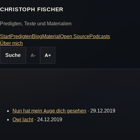
CHRISTOPH FISCHER
Predigten, Texte und Materialien
Start
Predigten
Blog
Material
Open Source
Podcasts
Über mich
Suche
A-
A+
Nun hat mein Auge dich gesehen
·
29.12.2019
Owi lacht
·
24.12.2019