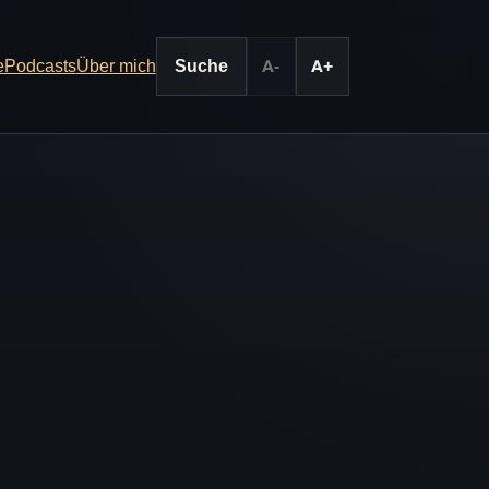
e
Podcasts
Über mich
Suche
A-
A+