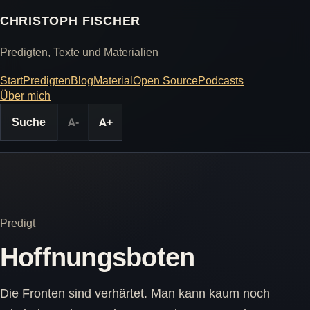
CHRISTOPH FISCHER
Predigten, Texte und Materialien
Start
Predigten
Blog
Material
Open Source
Podcasts
Über mich
Suche
A-
A+
Predigt
Hoffnungsboten
Die Fronten sind verhärtet. Man kann kaum noch