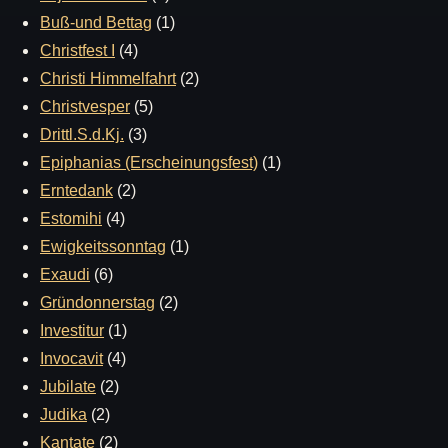
Buß-und Bettag
(1)
Christfest I
(4)
Christi Himmelfahrt
(2)
Christvesper
(5)
Drittl.S.d.Kj.
(3)
Epiphanias (Erscheinungsfest)
(1)
Erntedank
(2)
Estomihi
(4)
Ewigkeitssonntag
(1)
Exaudi
(6)
Gründonnerstag
(2)
Investitur
(1)
Invocavit
(4)
Jubilate
(2)
Judika
(2)
Kantate
(2)