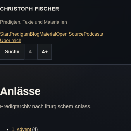
CHRISTOPH FISCHER
Predigten, Texte und Materialien
Start
Predigten
Blog
Material
Open Source
Podcasts
Über mich
Suche
A-
A+
Anlässe
Predigtarchiv nach liturgischem Anlass.
1. Advent
(4)