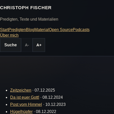
CHRISTOPH FISCHER
Predigten, Texte und Materialien
Start
Predigten
Blog
Material
Open Source
Podcasts
Über mich
Suche
A-
A+
Zeitzeichen
·
07.12.2025
Da ist euer Gott!
·
08.12.2024
Post vom Himmel
·
10.12.2023
Hügelhüpfer
·
08.12.2022