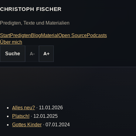
CHRISTOPH FISCHER
Predigten, Texte und Materialien
Start
Predigten
Blog
Material
Open Source
Podcasts
Über mich
Suche
A-
A+
Alles neu?
·
11.01.2026
Platsch!
·
12.01.2025
Gottes Kinder
·
07.01.2024