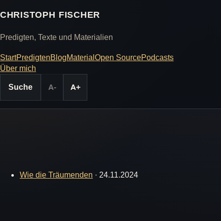
CHRISTOPH FISCHER
Predigten, Texte und Materialien
Start
Predigten
Blog
Material
Open Source
Podcasts
Über mich
Suche
A-
A+
Wie die Träumenden
·
24.11.2024