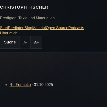
CHRISTOPH FISCHER
Predigten, Texte und Materialien
Start
Predigten
Blog
Material
Open Source
Podcasts
Über mich
Suche
A-
A+
Re-Formatio
·
31.10.2025