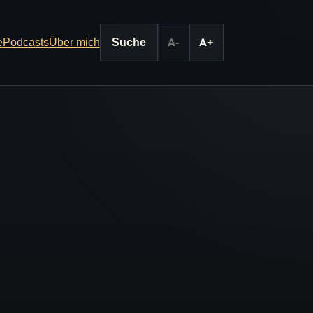
e
Podcasts
Über mich
Suche
A-
A+