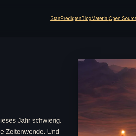
Start
Predigten
Blog
Material
Open Sourc
ieses Jahr schwierig.
eine Zeitenwende. Und