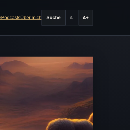
e
Podcasts
Über mich
Suche
A-
A+