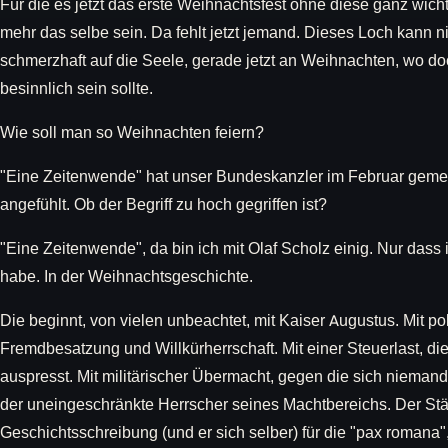
Für die es jetzt das erste Weihnachtsfest ohne diese ganz wicht
mehr das selbe sein. Da fehlt jetzt jemand. Dieses Loch kann ni
schmerzhaft auf die Seele, gerade jetzt an Weihnachten, wo doch
besinnlich sein sollte.
Wie soll man so Weihnachten feiern?
"Eine Zeitenwende" hat unser Bundeskanzler im Februar gemeint
angefühlt. Ob der Begriff zu hoch gegriffen ist?
"Eine Zeitenwende", da bin ich mit Olaf Scholz einig. Nur dass i
habe. In der Weihnachtsgeschichte.
Die beginnt, von vielen unbeachtet, mit Kaiser Augustus. Mit po
Fremdbesatzung und Willkürherrschaft. Mit einer Steuerlast, di
auspresst. Mit militärischer Übermacht, gegen die sich niemand
der uneingeschränkte Herrscher seines Machtbereichs. Der Stär
Geschichtsschreibung (und er sich selber) für die "pax romana"