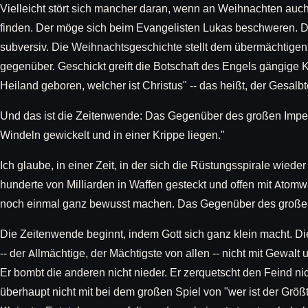
Vielleicht stört sich mancher daran, wenn an Weihnachten auc
finden. Der möge sich beim Evangelisten Lukas beschweren. Dess
subversiv. Die Weihnachtsgeschichte stellt dem übermächtigen
gegenüber. Geschickt greift die Botschaft des Engels gängige Kai
Heiland geboren, welcher ist Christus" -- das heißt, der Gesalbte
Und das ist die Zeitenwende: Das Gegenüber des großen Imperat
Windeln gewickelt und in einer Krippe liegen."
Ich glaube, in einer Zeit, in der sich die Rüstungsspirale wieder
hunderte von Milliarden in Waffen gesteckt und offen mit Atomw
noch einmal ganz bewusst machen. Das Gegenüber des großen I
Die Zeitenwende beginnt, indem Gott sich ganz klein macht. D
-- der Allmächtige, der Mächtigste von allen -- nicht mit Gewa
Er bombt die anderen nicht nieder. Er zerquetscht den Feind nic
überhaupt nicht mit bei dem großen Spiel von "wer ist der Größt