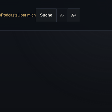
e
Podcasts
Über mich
Suche
A-
A+