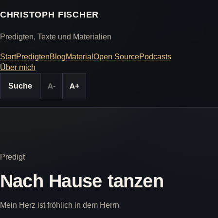
CHRISTOPH FISCHER
Predigten, Texte und Materialien
Start
Predigten
Blog
Material
Open Source
Podcasts
Über mich
Suche
A-
A+
Predigt
Nach Hause tanzen
Mein Herz ist fröhlich in dem Herrn