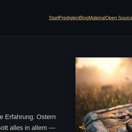
Start
Predigten
Blog
Material
Open Sourc
 die Erfahrung. Ostern
ott alles in allem —