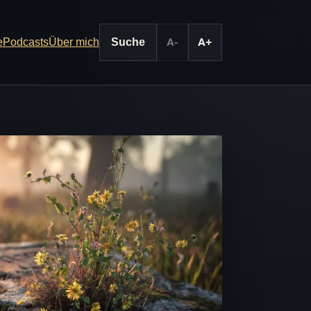
e
Podcasts
Über mich
Suche
A-
A+