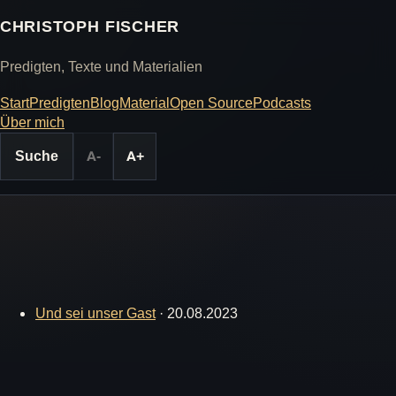
CHRISTOPH FISCHER
Predigten, Texte und Materialien
Start
Predigten
Blog
Material
Open Source
Podcasts
Über mich
Suche
A-
A+
Und sei unser Gast
·
20.08.2023