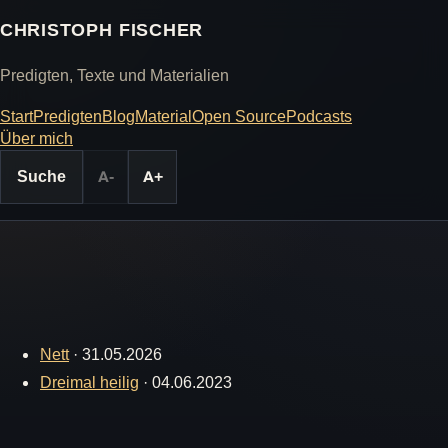
CHRISTOPH FISCHER
Predigten, Texte und Materialien
Start
Predigten
Blog
Material
Open Source
Podcasts
Über mich
Suche
A-
A+
Nett
·
31.05.2026
Dreimal heilig
·
04.06.2023