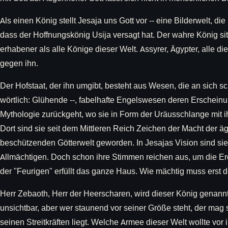
Als einen König stellt Jesaja uns Gott vor -- eine Bilderwelt, d
dass der Hoffnungskönig Usija versagt hat. Der wahre König sit
erhabener als alle Könige dieser Welt. Assyrer, Ägypter, alle die
gegen ihn.
Der Hofstaat, der ihn umgibt, besteht aus Wesen, die an sich sc
wörtlich: Glühende --, fabelhafte Engelswesen deren Erscheinu
Mythologie zurückgeht, wo sie in Form der Uräusschlange mit ih
Dort sind sie seit dem Mittleren Reich Zeichen der Macht der 
beschützenden Götterwelt geworden. In Jesajas Vision sind sie
Allmächtigen. Doch schon ihre Stimmen reichen aus, um die E
der "Feurigen" erfüllt das ganze Haus. Wie mächtig muss erst d
Herr Zebaoth, Herr der Heerscharen, wird dieser König genannt
unsichtbar, aber wer staunend vor seiner Größe steht, der mag
seinen Streitkräften liegt. Welche Armee dieser Welt wollte v