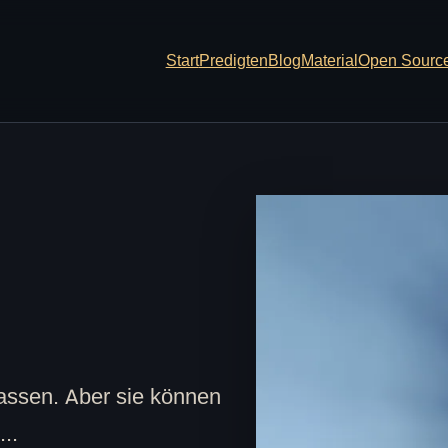
Start
Predigten
Blog
Material
Open Sourc
fassen. Aber sie können
..