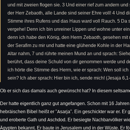
und mit zweien flogen sie. 3 Und einer rief zum andern und spr
der Herr Zebaoth, alle Lande sind seiner Ehre voll! 4 Und 
Stimme ihres Rufens und das Haus ward voll Rauch. 5 Da sp
vergehe! Denn ich bin unreiner Lippen und wohne unter ei
denn ich habe den König, den Herrn Zebaoth, gesehen mit 
der Serafim zu mir und hatte eine glühende Kohle in der Ha
Altar nahm, 7 und rührte meinen Mund an und sprach: Siehe
berührt, dass deine Schuld von dir genommen werde und d
ich hörte die Stimme des Herrn, wie er sprach: Wen soll ic
sein? Ich aber sprach: Hier bin ich, sende mich! (Jesaja 6,1
Ob er sich das damals auch gewünscht hat? In diesem seltsame
Der hatte eigentlich ganz gut angefangen. Schon mit 16 Jahren
hebräischen Bibel heißt er "Asarja". Ein geschickter war er. E
und eroberte Gath und Aschdod. Er besiegte Nachbarvölker wi
Ägypten bekannt. Er baute in Jerusalem und in der Wüste. Er för