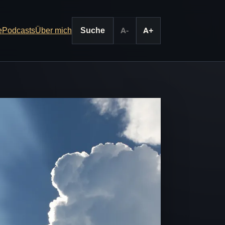
e
Podcasts
Über mich
Suche
A-
A+