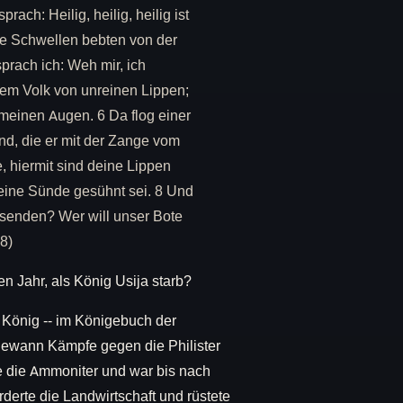
ach: Heilig, heilig, heilig ist
die Schwellen bebten von der
rach ich: Weh mir, ich
nem Volk von unreinen Lippen;
meinen Augen. 6 Da flog einer
nd, die er mit der Zange vom
, hiermit sind deine Lippen
eine Sünde gesühnt sei. 8 Und
h senden? Wer will unser Bote
-8)
n Jahr, als König Usija starb?
 König -- im Königebuch der
r gewann Kämpfe gegen die Philister
e die Ammoniter und war bis nach
derte die Landwirtschaft und rüstete