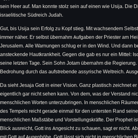
sein Heer auf. Man konnte stolz sein auf einen wie Usija. Die 
israelitische Südreich Judah.
Gut, bis Usija sein Erfolg zu Kopf stieg. Mit wachsendem Selbs
immer näher. Er selbst übernahm Aufgaben der Priester am Hei
Jerusalem. Alle Warnungen schlug er in den Wind. Und dann bek
ansteckende Hautkrankheit. Gegen die gab es nur ein Mittel: Is
seine letzten Tage. Sein Sohn Jotam übernahm die Regierung
Bedrohung durch das aufstrebende assyrische Weltreich. Ausger
Da sieht Jesaja Gott in einer Vision. Ganz plastisch zeichnet 
eigentlich gar nicht sehen kann. Von dem, was der Verstand nich
menschlichen Worten unterzubringen. In menschlichen Räumen 
des Tempels reicht gerade einmal für den untersten Rand seine
menschlichen Maßstäbe und Vorstellungskräfte. Der Prophet ist
Blick ausreicht, Gott ins Angesicht zu schauen, sagt er nicht. Ab
mit Gott auf Augenhöhe. Gott lässt sich nicht in menschlichen B