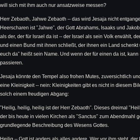
will sich mit ihm auch nur ansatzweise messen?
Herr Zebaoth, Jahwe Zebaoth -- das wird Jesaja nicht entgange
Heerscharen ist "Jahwe", der Gott Abrahams, Isaaks und Jakobs,
als der, der für Israel da ist -- der Israel als sein Volk erwählt,
und einen Bund mit ihnen schließt, der ihnen ein Land schenkt u
euch da" heißt sein Name. Und wenn der für einen da ist, kann 
passieren.
Jesaja könnte den Tempel also frohen Mutes, zuversichtlich und
eine Kleinigkeit -- nein: Kleinigkeiten gibt es nicht in diesem B
solch einem freudigen Abgang:
"Heilig, heilig, heilig ist der Herr Zebaoth". Dieses dreimal "Heili
der bis heute in vielen Kirchen als "Sanctus" zum Abendmahl g
grundlegende Beschreibung des Wesens Gottes.
Heilig -- Gott ist anders als alles andere. Wer vor ihm steht, der