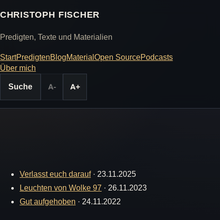
CHRISTOPH FISCHER
Predigten, Texte und Materialien
Start
Predigten
Blog
Material
Open Source
Podcasts
Über mich
Suche
A-
A+
Verlasst euch darauf
·
23.11.2025
Leuchten von Wolke 97
·
26.11.2023
Gut aufgehoben
·
24.11.2022