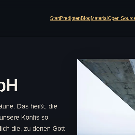
Start
Predigten
Blog
Material
Open Sourc
bH
äune. Das heißt, die
unsere Konfis so
ich die, zu denen Gott