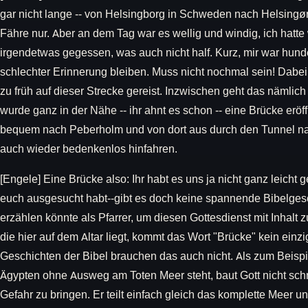
gar nicht lange -- von Helsingborg in Schweden nach Helsingø
Fähre nur. Aber an dem Tag war es wellig und windig, ich hatt
irgendetwas gegessen, was auch nicht half. Kurz, mir war hunde
schlechter Erinnerung bleiben. Muss nicht nochmal sein! Dabei 
zu früh auf dieser Strecke gereist. Inzwischen geht das nämlich
wurde ganz in der Nähe -- ihr ahnt es schon -- eine Brücke erö
bequem nach Peberholm und von dort aus durch den Tunnel na
auch wieder bedenkenlos hinfahren.
[Engele] Eine Brücke also: Ihr habt es uns ja nicht ganz leicht
euch ausgesucht habt--gibt es doch keine spannende Bibelgesch
erzählen könnte als Pfarrer, um diesen Gottesdienst mit Inhalt zu
die hier auf dem Altar liegt, kommt das Wort "Brücke" kein einzi
Geschichten der Bibel brauchen das auch nicht. Als zum Beispi
Ägypten ohne Ausweg am Toten Meer steht, baut Gott nicht sch
Gefahr zu bringen. Er teilt einfach gleich das komplette Meer 