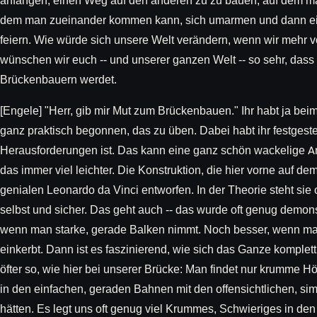
anfangen, einen Weg auf den anderen zu zu bauen, auf dem m
dem man zueinander kommen kann, sich umarmen und dann ein
feiern. Wie würde sich unsere Welt verändern, wenn wir mehr v
wünschen wir euch -- und unserer ganzen Welt -- so sehr, das
Brückenbauern werdet.
[Engele] "Herr, gib mir Mut zum Brückenbauen." Ihr habt ja b
ganz praktisch begonnen, das zu üben. Dabei habt ihr festgestel
Herausforderungen ist. Das kann eine ganz schön wackelige Ang
das immer viel leichter. Die Konstruktion, die hier vorne auf de
genialen Leonardo da Vinci entworfen. In der Theorie steht sie
selbst und sicher. Das geht auch -- das wurde oft genug demonst
wenn man starke, gerade Balken nimmt. Noch besser, wenn man 
einkerbt. Dann ist es faszinierend, wie sich das Ganze komplett 
öfter so, wie hier bei unserer Brücke: Man findet nur krumme Hö
in den einfachen, geraden Bahnen mit den offensichtlichen, si
hätten. Es legt uns oft genug viel Krummes, Schwieriges in d