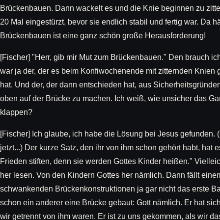
Brückenbauen. Dann wackelt es und die Knie beginnen zu zitter
20 Mal eingestürzt, bevor sie endlich stabil und fertig war. Da 
Brückenbauen ist eine ganz schön große Herausforderung!
[Fischer] "Herr, gib mir Mut zum Brückenbauen." Den brauch ich
war ja der, der es beim Konfiwochenende mit zitternden Knien 
hat. Und der, der dann entschieden hat, aus Sicherheitsgründen
oben auf der Brücke zu machen. Ich weiß, wie unsicher das Gan
klappen?
[Fischer] Ich glaube, ich habe die Lösung bei Jesus gefunden. (
jetzt...) Der kurze Satz, den ihr von ihm schon gehört habt, hat e
Frieden stiften, denn sie werden Gottes Kinder heißen." Vielle
her lesen. Von den Kindern Gottes her nämlich. Dann fällt einem
schwankenden Brückenkonstruktionen ja gar nicht das erste Ba
schon ein anderer eine Brücke gebaut: Gott nämlich. Er hat si
wir getrennt von ihm waren. Er ist zu uns gekommen, als wir da