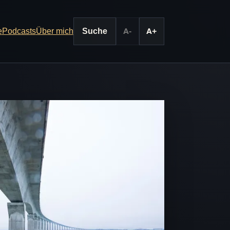
e
Podcasts
Über mich
Suche
A-
A+