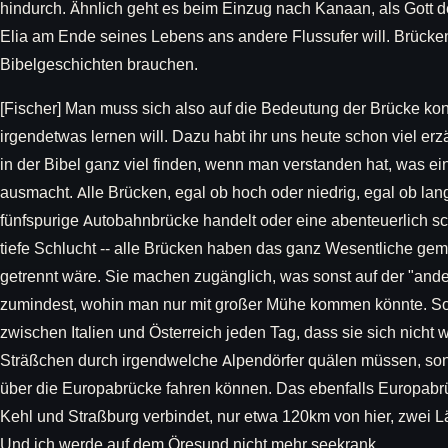
hindurch. Ähnlich geht es beim Einzug nach Kanaan, als Gott de
Elia am Ende seines Lebens ans andere Flussufer will. Brücken
Bibelgeschichten brauchen.
[Fischer] Man muss sich also auf die Bedeutung der Brücke ko
irgendetwas lernen will. Dazu habt ihr uns heute schon viel erzä
in der Bibel ganz viel finden, wenn man verstanden hat, was e
ausmacht. Alle Brücken, egal ob hoch oder niedrig, egal ob lan
fünfspurige Autobahnbrücke handelt oder eine abenteuerlich 
tiefe Schlucht -- alle Brücken haben das ganz Wesentliche ge
getrennt wäre. Sie machen zugänglich, was sonst auf der "ande
zumindest, wohin man nur mit großer Mühe kommen könnte. So
zwischen Italien und Österreich jeden Tag, dass sie sich nicht
Sträßchen durch irgendwelche Alpendörfer quälen müssen, so
über die Europabrücke fahren können. Das ebenfalls Europab
Kehl und Straßburg verbindet, nur etwa 120km von hier, zwei Lä
Und ich werde auf dem Öresund nicht mehr seekrank.