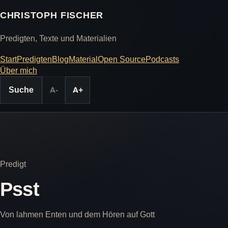
CHRISTOPH FISCHER
Predigten, Texte und Materialien
Start
Predigten
Blog
Material
Open Source
Podcasts
Über mich
Suche
A-
A+
Predigt
Psst
Von lahmen Enten und dem Hören auf Gott