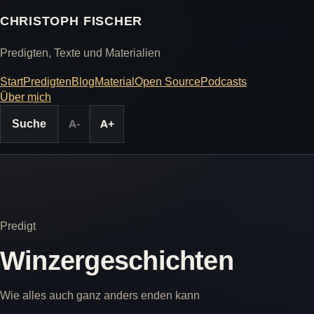
CHRISTOPH FISCHER
Predigten, Texte und Materialien
Start
Predigten
Blog
Material
Open Source
Podcasts
Über mich
Suche
A-
A+
Predigt
Winzergeschichten
Wie alles auch ganz anders enden kann