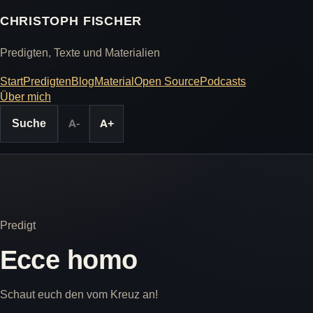
CHRISTOPH FISCHER
Predigten, Texte und Materialien
Start
Predigten
Blog
Material
Open Source
Podcasts
Über mich
Suche
A-
A+
Predigt
Ecce homo
Schaut euch den vom Kreuz an!