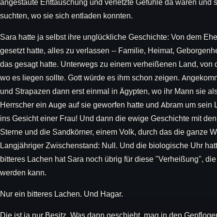
angestaute Enttäuschung und verletzte Gefühle da waren und s
suchten, wo sie sich entladen konnten.
Sara hatte ja selbst ihre unglückliche Geschichte: Von dem Ehe
gesetzt hatte, alles zu verlassen -- Familie, Heimat, Geborgenhei
das gesagt hatte. Unterwegs zu einem verheißenen Land, von d
wo es liegen sollte. Gott würde es ihm schon zeigen. Angeko
und Strapazen dann erst einmal in Ägypten, wo ihr Mann sie al
Herrscher ein Auge auf sie geworfen hatte und Abram um sein 
ins Gesicht einer Frau! Und dann die ewige Geschichte mit d
Sterne und die Sandkörner, einem Volk, durch das die ganze We
Langjähriger Zwischenstand: Null. Und die biologische Uhr hatte
bitteres Lachen hat Sara noch übrig für diese "Verheißung", die
werden kann.
Nur ein bitteres Lachen. Und Hagar.
Die ist ja nur Besitz. Was dann geschieht, mag in den Gepfloge