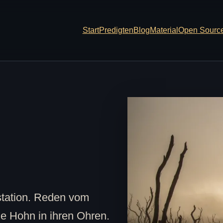
Start
Predigten
Blog
Material
Open Sourc
dstation. Reden vom
ie Hohn in ihren Ohren.