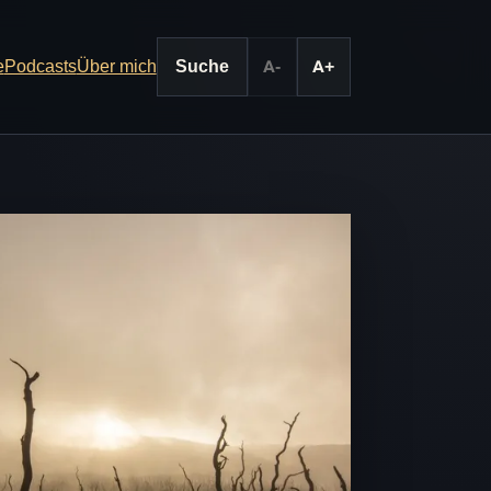
e
Podcasts
Über mich
Suche
A-
A+