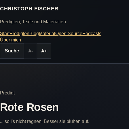
CHRISTOPH FISCHER
Predigten, Texte und Materialien
Start
Predigten
Blog
Material
Open Source
Podcasts
Über mich
Suche
A-
A+
Predigt
Rote Rosen
... soll's nicht regnen. Besser sie blühen auf.