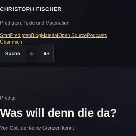
CHRISTOPH FISCHER
Predigten, Texte und Materialien
Start
Predigten
Blog
Material
Open Source
Podcasts
Über mich
Suche
A-
A+
Predigt
Was will denn die da?
Von Gott, der keine Grenzen kennt