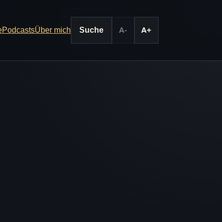
e
Podcasts
Über mich
Suche
A-
A+