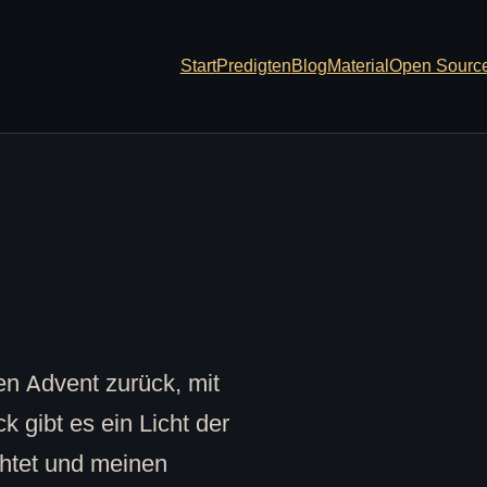
Start
Predigten
Blog
Material
Open Sourc
en Advent zurück, mit
 gibt es ein Licht der
chtet und meinen