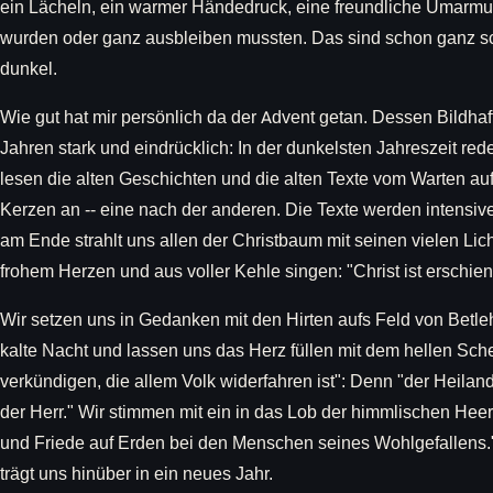
ein Lächeln, ein warmer Händedruck, eine freundliche Umarmun
wurden oder ganz ausbleiben mussten. Das sind schon ganz sch
dunkel.
Wie gut hat mir persönlich da der Advent getan. Dessen Bildhaft
Jahren stark und eindrücklich: In der dunkelsten Jahreszeit r
lesen die alten Geschichten und die alten Texte vom Warten a
Kerzen an -- eine nach der anderen. Die Texte werden intensiv
am Ende strahlt uns allen der Christbaum mit seinen vielen Lic
frohem Herzen und aus voller Kehle singen: "Christ ist erschie
Wir setzen uns in Gedanken mit den Hirten aufs Feld von Betle
kalte Nacht und lassen uns das Herz füllen mit dem hellen Sch
verkündigen, die allem Volk widerfahren ist": Denn "der Heiland
der Herr." Wir stimmen mit ein in das Lob der himmlischen Heer
und Friede auf Erden bei den Menschen seines Wohlgefallens
trägt uns hinüber in ein neues Jahr.