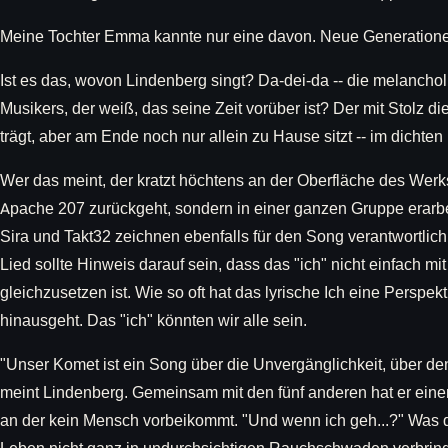
Meine Tochter Emma kannte nur eine davon. Neue Generation
Ist es das, wovon Lindenberg singt? Da-dei-da -- die melanch
Musikers, der weiß, das seine Zeit vorüber ist? Der mit Stolz
trägt, aber am Ende noch nur allein zu Hause sitzt -- im dicht
Wer das meint, der kratzt höchtens an der Oberfläche des Werk
Apache 207 zurückgeht, sondern in einer ganzen Gruppe erarb
Sira und Takt32 zeichnen ebenfalls für den Song verantwortli
Lied sollte Hinweis darauf sein, dass das "ich" nicht einfach m
gleichzusetzen ist. Wie so oft hat das lyrische Ich eine Perspek
hinausgeht. Das "ich" könnten wir alle sein.
"Unser Komet ist ein Song über die Unvergänglichkeit, über de
meint Lindenberg. Gemeinsam mit den fünf anderen hat er einen
an der kein Mensch vorbeikommt. "Und wenn ich geh...?" Was 