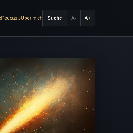
e
Podcasts
Über mich
Suche
A-
A+