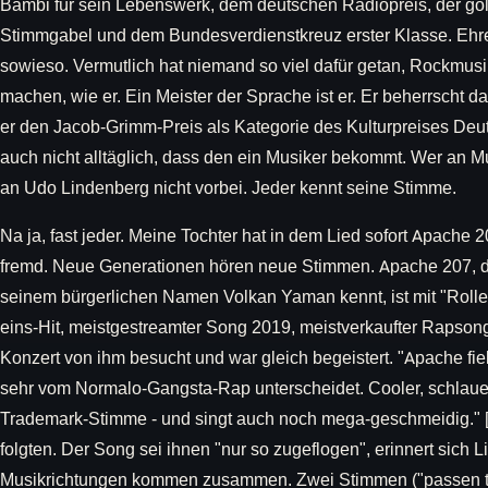
Bambi für sein Lebenswerk, dem deutschen Radiopreis, der g
Stimmgabel und dem Bundesverdienstkreuz erster Klasse. Ehr
sowieso. Vermutlich hat niemand so viel dafür getan, Rockmusi
machen, wie er. Ein Meister der Sprache ist er. Er beherrscht d
er den Jacob-Grimm-Preis als Kategorie des Kulturpreises De
auch nicht alltäglich, dass den ein Musiker bekommt. Wer an M
an Udo Lindenberg nicht vorbei. Jeder kennt seine Stimme.
Na ja, fast jeder. Meine Tochter hat in dem Lied sofort Apache 
fremd. Neue Generationen hören neue Stimmen. Apache 207, 
seinem bürgerlichen Namen Volkan Yaman kennt, ist mit "Rol
eins-Hit, meistgestreamter Song 2019, meistverkaufter Rapsong
Konzert von ihm besucht und war gleich begeistert. "Apache fiel 
sehr vom Normalo-Gangsta-Rap unterscheidet. Cooler, schlauer
Trademark-Stimme - und singt auch noch mega-geschmeidig."
folgten. Der Song sei ihnen "nur so zugeflogen", erinnert sich
Musikrichtungen kommen zusammen. Zwei Stimmen ("passen