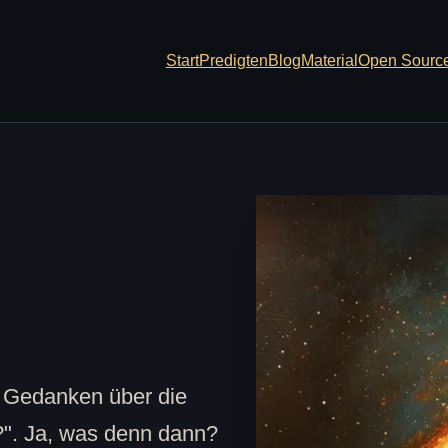
Start
Predigten
Blog
Material
Open Sourc
 Gedanken über die
?". Ja, was denn dann?