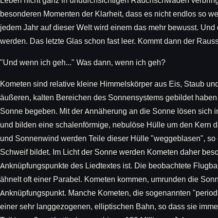
Leben nicht ganz in undurchsichtigen Rauchschwaden verbringt
besonderen Momenten der Klarheit, dass es nicht endlos so wei
jedem Jahr auf dieser Welt wird einem das mehr bewusst. Und 
werden. Das letzte Glas schon fast leer. Kommt dann der Rau
"Und wenn ich geh..." Was dann, wenn ich geh?
Kometen sind relative kleine Himmelskörper aus Eis, Staub und
äußeren, kalten Bereichen des Sonnensystems gebildet haben 
Sonne begeben. Mit der Annäherung an die Sonne lösen sich in
und bilden eine schalenförmige, nebulöse Hülle um den Kern 
und Sonnenwind werden Teile dieser Hülle "weggeblasen", so d
Schweif bildet. Im Licht der Sonne werden Kometen daher beson
Anknüpfungspunkte des Liedtextes ist. Die beobachtete Flug
ähnelt oft einer Parabel. Kometen kommen, umrunden die Sonne
Anknüpfungspunkt. Manche Kometen, die sogenannten "periodisc
einer sehr langgezogenen, elliptischen Bahn, so dass sie im