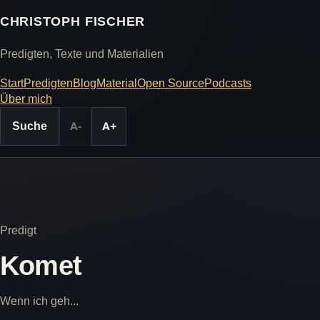
CHRISTOPH FISCHER
Predigten, Texte und Materialien
Start
Predigten
Blog
Material
Open Source
Podcasts
Über mich
Suche
A-
A+
Predigt
Komet
Wenn ich geh...