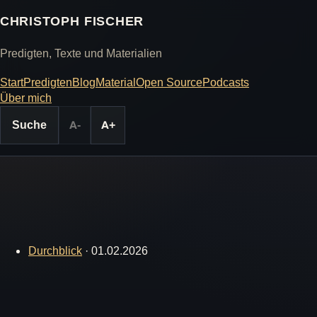
CHRISTOPH FISCHER
Predigten, Texte und Materialien
Start
Predigten
Blog
Material
Open Source
Podcasts
Über mich
Suche
A-
A+
Durchblick
·
01.02.2026