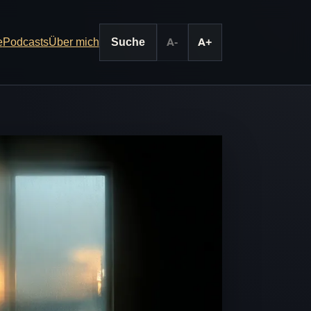
e
Podcasts
Über mich
Suche
A-
A+