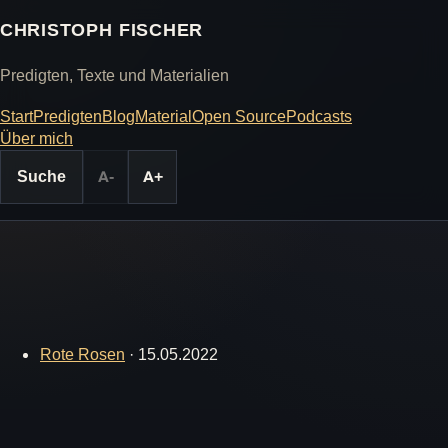
CHRISTOPH FISCHER
Predigten, Texte und Materialien
Start
Predigten
Blog
Material
Open Source
Podcasts
Über mich
Suche
A-
A+
Rote Rosen
·
15.05.2022