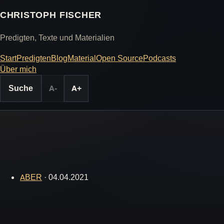
CHRISTOPH FISCHER
Predigten, Texte und Materialien
Start
Predigten
Blog
Material
Open Source
Podcasts
Über mich
Suche
A-
A+
ABER
·
04.04.2021