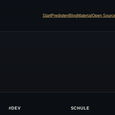
Start
Predigten
Blog
Material
Open Sourc
#DEV
SCHULE