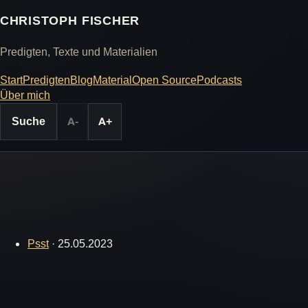
CHRISTOPH FISCHER
Predigten, Texte und Materialien
Start
Predigten
Blog
Material
Open Source
Podcasts
Über mich
Suche
A-
A+
Psst
·
25.05.2023