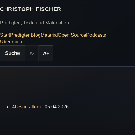
CHRISTOPH FISCHER
Predigten, Texte und Materialien
Start
Predigten
Blog
Material
Open Source
Podcasts
Über mich
Suche
A-
A+
Alles in allem
·
05.04.2026