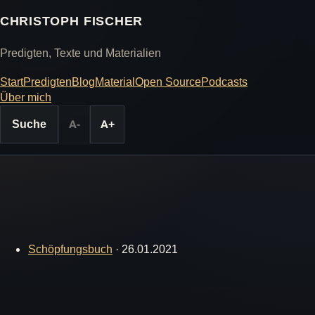
CHRISTOPH FISCHER
Predigten, Texte und Materialien
Start
Predigten
Blog
Material
Open Source
Podcasts
Über mich
Suche
A-
A+
Schöpfungsbuch
·
26.01.2021