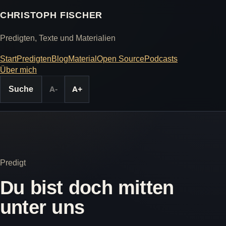
CHRISTOPH FISCHER
Predigten, Texte und Materialien
Start
Predigten
Blog
Material
Open Source
Podcasts
Über mich
Suche
A-
A+
Predigt
Du bist doch mitten
unter uns