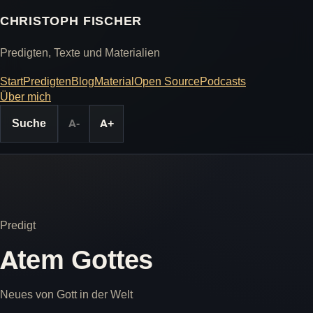
CHRISTOPH FISCHER
Predigten, Texte und Materialien
Start
Predigten
Blog
Material
Open Source
Podcasts
Über mich
Suche
A-
A+
Predigt
Atem Gottes
Neues von Gott in der Welt