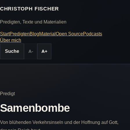
CHRISTOPH FISCHER
Predigten, Texte und Materialien
Start
Predigten
Blog
Material
Open Source
Podcasts
Über mich
Suche
A-
A+
Predigt
Samenbombe
Von blühenden Verkehrsinseln und der Hoffnung auf Gott,