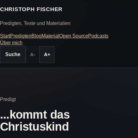
CHRISTOPH FISCHER
Predigten, Texte und Materialien
Start
Predigten
Blog
Material
Open Source
Podcasts
Über mich
Suche
A-
A+
Predigt
...kommt das
Christuskind