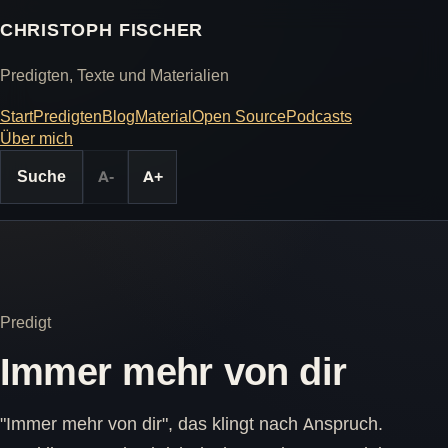
CHRISTOPH FISCHER
Predigten, Texte und Materialien
Start
Predigten
Blog
Material
Open Source
Podcasts
Über mich
Suche
A-
A+
Predigt
Immer mehr von dir
"Immer mehr von dir", das klingt nach Anspruch.